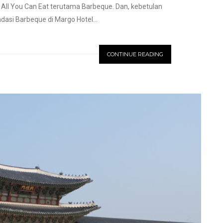
n All You Can Eat terutama Barbeque. Dan, kebetulan
si Barbeque di Margo Hotel...
CONTINUE READING