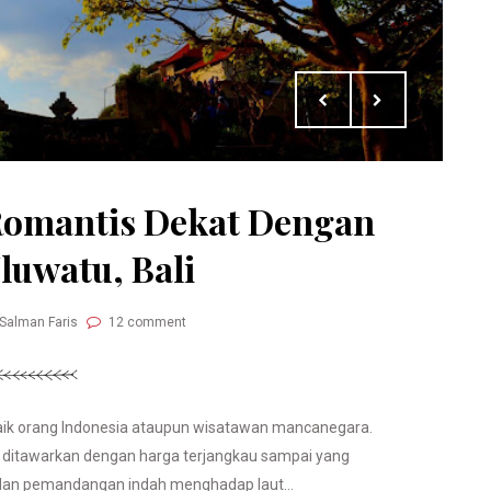
 Romantis Dekat Dengan
luwatu, Bali
 Salman Faris
12 comment
aik orang Indonesia ataupun wisatawan mancanegara.
g ditawarkan dengan harga terjangkau sampai yang
dan pemandangan indah menghadap laut...