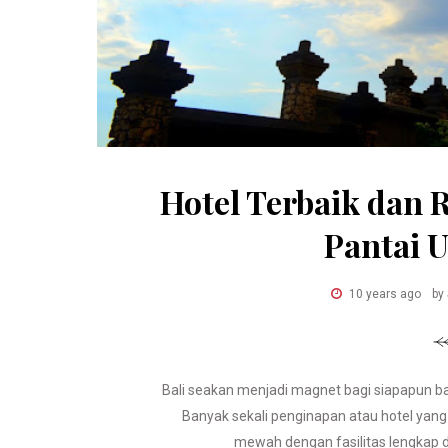
Hotel Terbaik dan
Pantai U
10 years ago
by
Bali seakan menjadi magnet bagi siapapun b
Banyak sekali penginapan atau hotel yan
mewah dengan fasilitas lengkap 