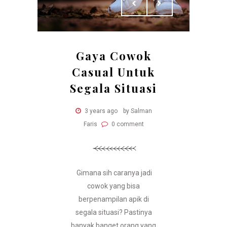
Gaya Cowok
Casual Untuk
Segala Situasi
3 years ago
by Salman
Faris
0 comment
Gimana sih caranya jadi
cowok yang bisa
berpenampilan apik di
segala situasi? Pastinya
banyak banget orang yang