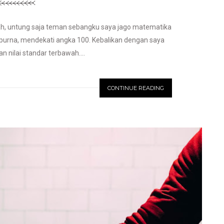
h, untung saja teman sebangku saya jago matematika
sempurna, mendekati angka 100. Kebalikan dengan saya
 nilai standar terbawah....
CONTINUE READING