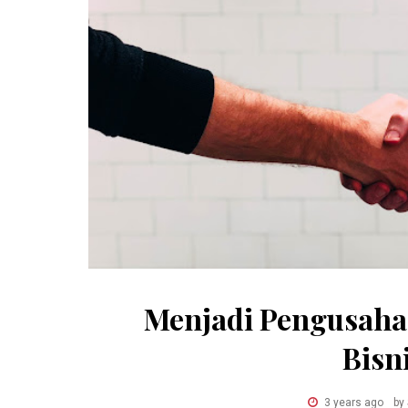
Menjadi Pengusaha
Bisn
3 years ago
by