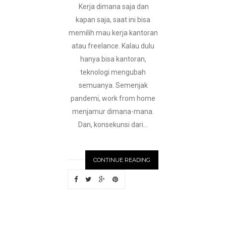
Kerja dimana saja dan
kapan saja, saat ini bisa
memilih mau kerja kantoran
atau freelance. Kalau dulu
hanya bisa kantoran,
teknologi mengubah
semuanya. Semenjak
pandemi, work from home
menjamur dimana-mana.
Dan, konsekunsi dari...
CONTINUE READING
N
EWER
S
T
O
R