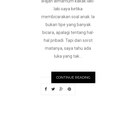
wajah almarhum kakak laki-
laki saya ketika
membicarakan soal anak. Ia
bukan tipe yang banyak
bicara, apalagi tentang hal-
hal pribadi. Tapi dari sorot
matanya, saya tahu ada
luka yang tak...
CONTINUE READING
N
EWER
S
T
O
R
I
E
S