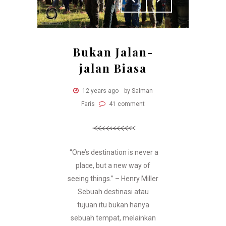
Bukan Jalan-
jalan Biasa
12 years ago
by Salman
Faris
41 comment
“One’s destination is never a
place, but a new way of
seeing things.” – Henry Miller
Sebuah destinasi atau
tujuan itu bukan hanya
sebuah tempat, melainkan