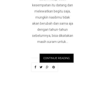
kesempatan itu datang dan
melewatkan begitu saja,
mungkin nasibmu tidak
akan berubah dan sama aja
dengan tahun-tahun
sebelumnya, bisa dikatakan
masih suram untuk...
CONTINUE READING
N
EWER
S
T
O
R
I
E
S