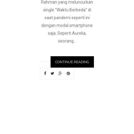
Rahman yang meluncurkan
single "Waktu Berbeda" di
saat pandemi seperti ini
dengan modal smartphone
saja. Seperti Aurelia,
seorang...
CONTINUE READING
N
EWER
S
T
O
R
I
E
S
OLDE