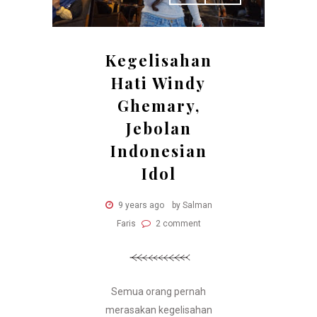
Kegelisahan
Hati Windy
Ghemary,
Jebolan
Indonesian
Idol
9 years ago
by Salman
Faris
2 comment
Semua orang pernah
merasakan kegelisahan