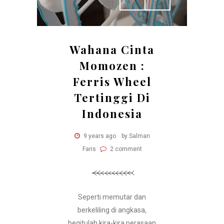
Wahana Cinta
Momozen :
Ferris Wheel
Tertinggi Di
Indonesia
9 years ago
by Salman
Faris
2 comment
Seperti memutar dan
berkeliling di angkasa,
begitulah kira-kira perasaan