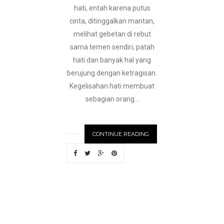
hati, entah karena putus
cinta, ditinggalkan mantan,
melihat gebetan di rebut
sama temen sendiri, patah
hati dan banyak hal yang
berujung dengan ketragisan.
Kegelisahan hati membuat
sebagian orang...
CONTINUE READING
N
EWER
S
T
O
R
I
E