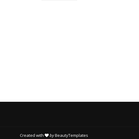
T
O
R
I
E
S
Created with
by
BeautyTemplates