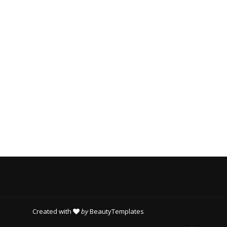
T
O
R
I
E
S
Created with
by
BeautyTemplates