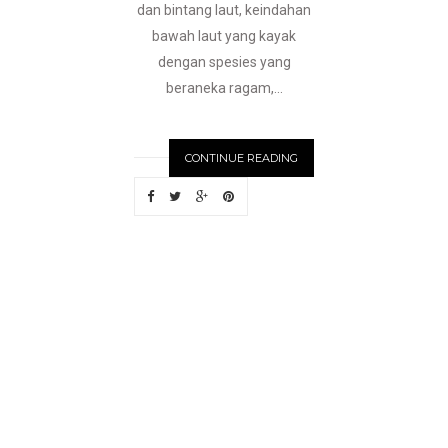
dan bintang laut, keindahan
bawah laut yang kayak
dengan spesies yang
beraneka ragam,...
CONTINUE READING
N
EWER
S
T
O
R
I
E
S
OLDE
R
S