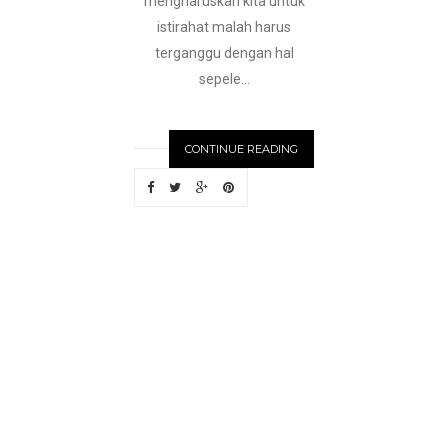
mengharuskan kita untuk
istirahat malah harus
terganggu dengan hal
sepele...
CONTINUE READING
N
EWER
S
T
O
R
I
E
S
OLDE
R
S
T