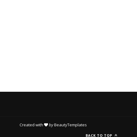
O
R
I
E
S
Created with
by
BeautyTemplates
BACK TO TOP