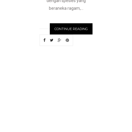
dengan spesies yang
beraneka ragam,...
CONTINUE READING
N
EWER
S
T
O
R
I
E
S
OLDE
R
S
T
O
R