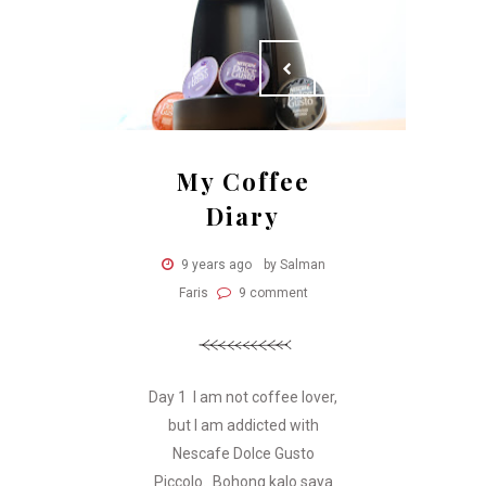
My Coffee
Diary
9 years ago
by Salman
Faris
9 comment
Day 1 I am not coffee lover,
but I am addicted with
Nescafe Dolce Gusto
Piccolo. Bohong kalo saya