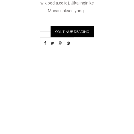
wikipedia.co.id). Jika ingin ke
Macau, akses yang...
CONTINUE READING
N
EWER
S
T
O
R
I
E
S
OLDE
R
S
T
O
R