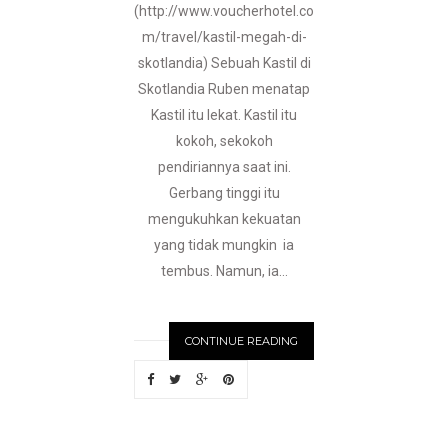
(http://www.voucherhotel.co
m/travel/kastil-megah-di-
skotlandia) Sebuah Kastil di
Skotlandia Ruben menatap
Kastil itu lekat. Kastil itu
kokoh, sekokoh
pendiriannya saat ini.
Gerbang tinggi itu
mengukuhkan kekuatan
yang tidak mungkin ia
tembus. Namun, ia...
CONTINUE READING
N
EWER
S
T
O