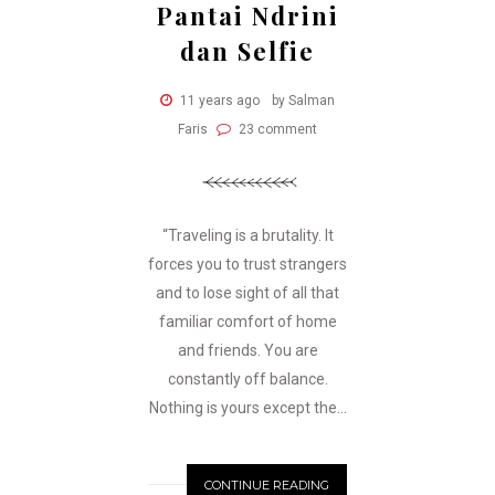
Pantai Ndrini
dan Selfie
11 years ago
by Salman
Faris
23 comment
“Traveling is a brutality. It
forces you to trust strangers
and to lose sight of all that
familiar comfort of home
and friends. You are
constantly off balance.
Nothing is yours except the...
CONTINUE READING