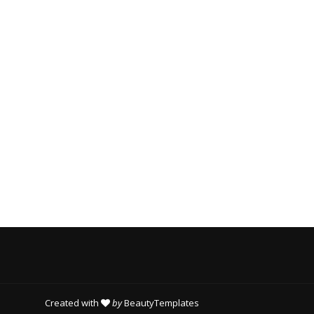
T
O
R
I
E
S
Created with
by
BeautyTemplates