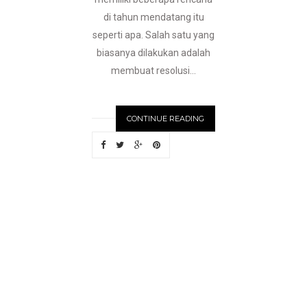
di tahun mendatang itu
seperti apa. Salah satu yang
biasanya dilakukan adalah
membuat resolusi...
CONTINUE READING
N
EWER
S
T
O
R
I
E
S
OLDE
R
S