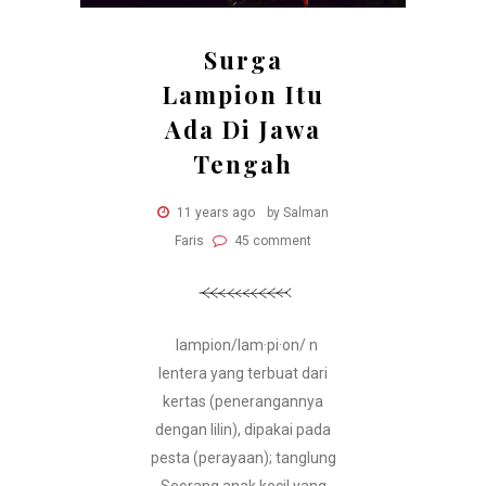
Surga
Lampion Itu
Ada Di Jawa
Tengah
11 years ago
by Salman
Faris
45 comment
lampion/lam·pi·on/ n
lentera yang terbuat dari
kertas (penerangannya
dengan lilin), dipakai pada
pesta (perayaan); tanglung