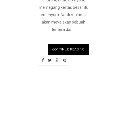
Seorang anak kecil yang
memegang kertas besar itu
tersenyum. Nanti malam ia
akan meyalakan sebuah
lentera dari...
CONTINUE READING
OLDE
R
S
T
O
R
I
E
S