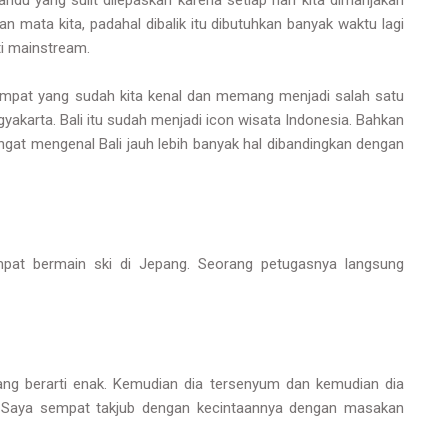
ndu yang sulit dilepaskan karena setiap hari kita dimanjakan
ata kita, padahal dibalik itu dibutuhkan banyak waktu lagi
ti mainstream.
tempat yang sudah kita kenal dan memang menjadi salah satu
yakarta. Bali itu sudah menjadi icon wisata Indonesia. Bahkan
sangat mengenal Bali jauh lebih banyak hal dibandingkan dengan
mpat bermain ski di Jepang. Seorang petugasnya langsung
g berarti enak. Kemudian dia tersenyum dan kemudian dia
. Saya sempat takjub dengan kecintaannya dengan masakan