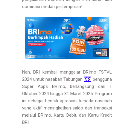
dominasi medan pertempuran!
Nah, BRI kembali menggelar BRImo FSTVL
2024 untuk nasabah Tabungan
BRI
pengguna
Super Apps BRImo, berlangsung dari 1
Oktober 2024 hingga 31 Maret 2025. Program
ini sebagai bentuk apresiasi kepada nasabah
yang aktif meningkatkan saldo dan transaksi
melalui BRImo, Kartu Debit, dan Kartu Kredit
BRI.