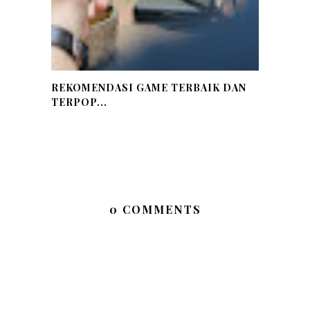
REKOMENDASI GAME TERBAIK DAN
TERPOP...
0 COMMENTS