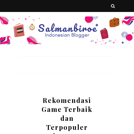
Rekomendasi
Game Terbaik
dan
Terpopuler