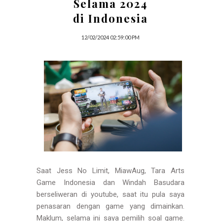
Selama 2024
di Indonesia
12/02/2024 02:59:00 PM
Saat Jess No Limit, MiawAug, Tara Arts
Game Indonesia dan Windah Basudara
berseliweran di youtube, saat itu pula saya
penasaran dengan game yang dimainkan.
Maklum, selama ini saya pemilih soal game.