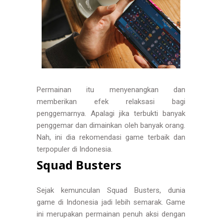
Permainan itu menyenangkan dan
memberikan efek relaksasi bagi
penggemarnya. Apalagi jika terbukti banyak
penggemar dan dimainkan oleh banyak orang.
Nah, ini dia rekomendasi game terbaik dan
terpopuler di Indonesia.
Squad Busters
Sejak kemunculan Squad Busters, dunia
game di Indonesia jadi lebih semarak. Game
ini merupakan permainan penuh aksi dengan