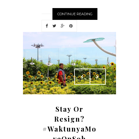
CONTINUE READING
Stay Or
Resign?
#WaktunyaMo
veOnSob