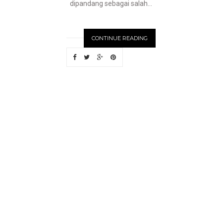
dipandang sebagai salah...
CONTINUE READING
OLDE
R
S
T
O
R
I
E
S